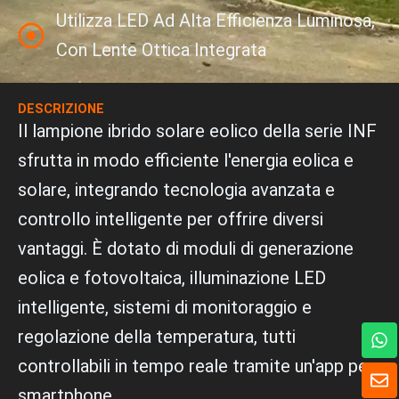
Utilizza LED Ad Alta Efficienza Luminosa,
Con Lente Ottica Integrata
DESCRIZIONE
Il lampione ibrido solare eolico della serie INF
sfrutta in modo efficiente l'energia eolica e
solare, integrando tecnologia avanzata e
controllo intelligente per offrire diversi
vantaggi. È dotato di moduli di generazione
eolica e fotovoltaica, illuminazione LED
intelligente, sistemi di monitoraggio e
W
regolazione della temperatura, tutti
h
a
controllabili in tempo reale tramite un'app per
B
t
u
smartphone.