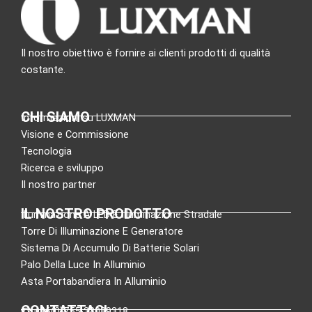
Il nostro obiettivo è fornire ai clienti prodotti di qualità
costante.
CHI SIAMO
Informazioni su LUXMAN
Visione e Commissione
Tecnologia
Ricerca e sviluppo
Il nostro partner
IL NOSTRO PRODOTTO
Illuminazione A LED E Illuminazione Stradale
Torre Di Illuminazione E Generatore
Sistema Di Accumulo Di Batterie Solari
Palo Della Luce In Alluminio
Asta Portabandiera In Alluminio
CONTATTACI
:+86(0)755-33089318