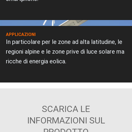
s
s
A
t
p
a
p
APPLICAZIONI
In particolare per le zone ad alta latitudine, le
regioni alpine e le zone prive di luce solare ma
ricche di energia eolica.
SCARICA LE
INFORMAZIONI SUL
PRODOTTO