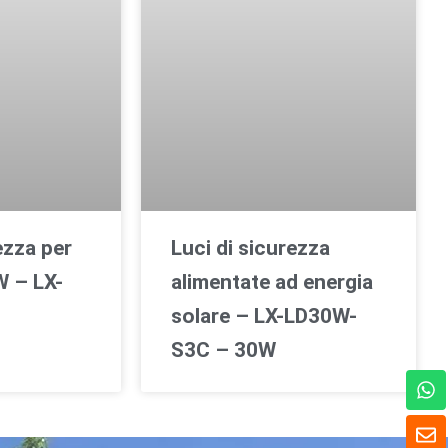
ezza per
Luci di sicurezza
W – LX-
alimentate ad energia
solare – LX-LD30W-
S3C – 30W
W
h
a
B
t
u