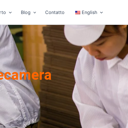
rto
Blog
Contatto
English
lecamera