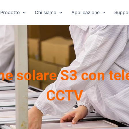
Prodotto
Chi siamo
Applicazione
Suppo
e solare S3 con te
CCTV