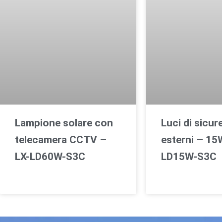
Lampione solare con
Luci di sicur
telecamera CCTV –
esterni – 15
LX-LD60W-S3C
LD15W-S3C