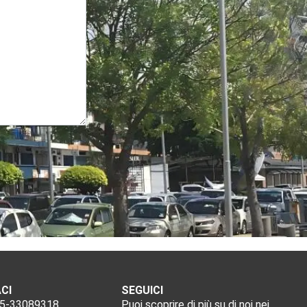
CI
SEGUICI
55-33089318
Puoi scoprire di più su di noi nei