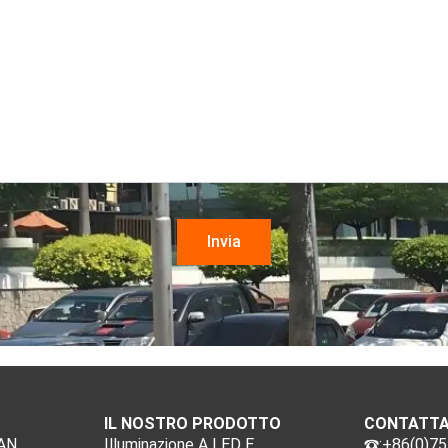
IL NOSTRO PRODOTTO
CONTATTA
MAN
Illuminazione A LED E
:+86(0)7