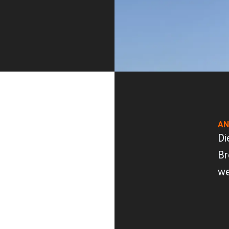
AN
Di
Br
we