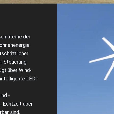
ßenlaterne der
Sonnenenergie
tschrittlicher
er Steuerung
fügt über Wind-
ntelligente LED-
nd -
n Echtzeit über
bar sind.