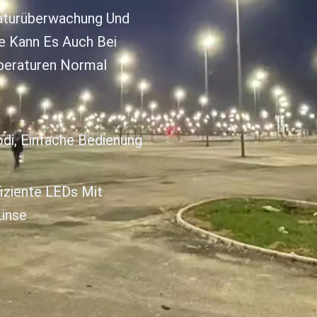
aturüberwachung Und
e Kann Es Auch Bei
peraturen Normal
i, Einfache Bedienung
iziente LEDs Mit
Linse