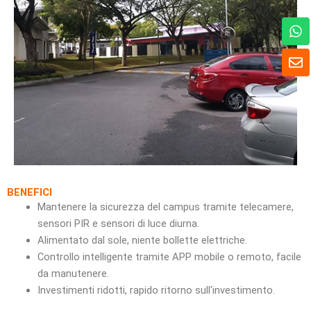
W
h
a
B
t
u
s
s
A
t
p
a
p
BENEFICI
Mantenere la sicurezza del campus tramite telecamere,
sensori PIR e sensori di luce diurna.
Alimentato dal sole, niente bollette elettriche.
Controllo intelligente tramite APP mobile o remoto, facile
da manutenere.
Investimenti ridotti, rapido ritorno sull'investimento.