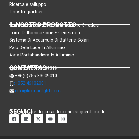
Ricerca e sviluppo
Il nostro partner
IL NOSTRO PRODOTTO
Illuminazione A LED E Illuminazione Stradale
Torre Di Illuminazione E Generatore
Sistema Di Accumulo Di Batterie Solari
Palo Della Luce In Alluminio
Asta Portabandiera In Alluminio
CONTATTACI
:+86(0)755-33089318
:+86(0)755-33009010
:+852 46182081
:
info@luxmanlight.com
SEGUICI
Puoi scoprire di più su di noi nei seguenti modi.
F
L
X
Y
I
a
i
-
o
n
c
n
t
u
s
e
k
w
t
t
b
e
i
u
a