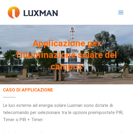
Vai
al
contenuto
Applicazione per
l'illuminazione solare del
campus
CASO DI APPLICAZIONE
Le luci esterne ad energia solare Luxman sono dotate di
telecomando per selezionare tra le opzioni preimpostate PIR,
Timer o PIR + Timer.