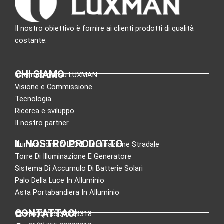
Il nostro obiettivo è fornire ai clienti prodotti di qualità
costante.
CHI SIAMO
Informazioni su LUXMAN
Visione e Commissione
Tecnologia
Ricerca e sviluppo
Il nostro partner
IL NOSTRO PRODOTTO
Illuminazione A LED E Illuminazione Stradale
Torre Di Illuminazione E Generatore
Sistema Di Accumulo Di Batterie Solari
Palo Della Luce In Alluminio
Asta Portabandiera In Alluminio
CONTATTACI
:+86(0)755-33089318