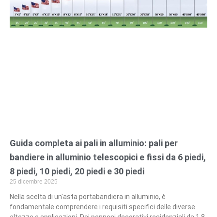
A
t
p
a
p
Guida completa ai pali in alluminio: pali per
bandiere in alluminio telescopici e fissi da 6 piedi,
8 piedi, 10 piedi, 20 piedi e 30 piedi
25 dicembre 2025
Nella scelta di un'asta portabandiera in alluminio, è
fondamentale comprendere i requisiti specifici delle diverse
altezze e applicazioni. Dai pennoni decorativi residenziali da 1,8