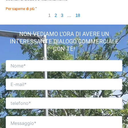
Per saperne di più "
1
2
3
…
18
NON VEDIAMO L'ORA DI AVERE UN
INTERESSANTE DIALOGO COMMERCIALE
CON TE!