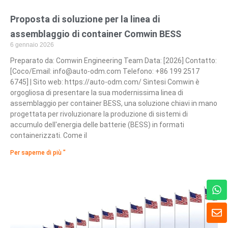
Proposta di soluzione per la linea di
assemblaggio di container Comwin BESS
6 gennaio 2026
Preparato da: Comwin Engineering Team Data: [2026] Contatto:
[Coco/Email:
info@auto-odm.com
Telefono: +86 199 2517
6745] | Sito web: https://auto-odm.com/ Sintesi Comwin è
orgogliosa di presentare la sua modernissima linea di
assemblaggio per container BESS, una soluzione chiavi in mano
progettata per rivoluzionare la produzione di sistemi di
accumulo dell'energia delle batterie (BESS) in formati
containerizzati. Come il
Per saperne di più "
W
h
a
B
t
u
s
s