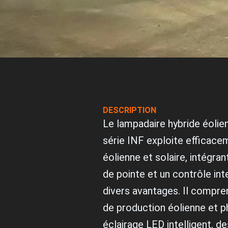
DESCRIPTION
Le lampadaire hybride éolien
série INF exploite efficacem
éolienne et solaire, intégra
de pointe et un contrôle int
divers avantages. Il compr
de production éolienne et p
éclairage LED intelligent, 