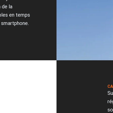
 de la
bles en temps
r smartphone.
CA
Su
ré
so