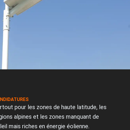
p
l
p
o
p
p
e
NDIDATURES
rtout pour les zones de haute latitude, les
gions alpines et les zones manquant de
leil mais riches en énergie éolienne.