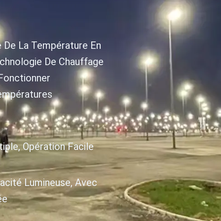
ce De La Température En
chnologie De Chauffage
 Fonctionner
empératures
ple, Opération Facile
icacité Lumineuse, Avec
ée