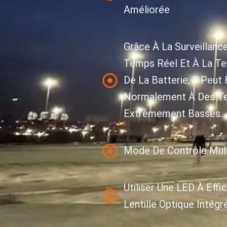
Améliorée
Grâce À La Surveillan
Temps Réel Et À La Te
De La Batterie, Il Peut
Normalement À Des T
Extrêmement Basses.
Mode De Contrôle Multi
Utiliser Une LED À Eff
Lentille Optique Intégr