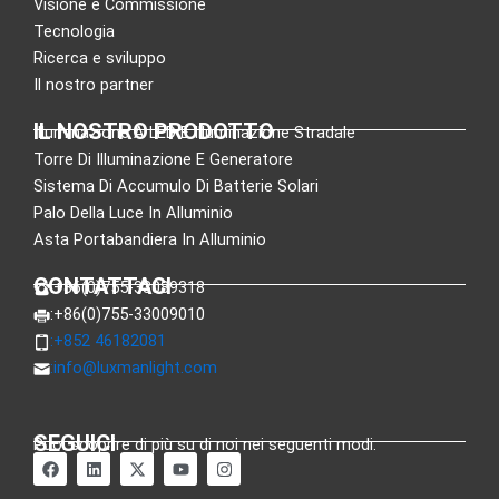
Visione e Commissione
Tecnologia
Ricerca e sviluppo
Il nostro partner
IL NOSTRO PRODOTTO
Illuminazione A LED E Illuminazione Stradale
Torre Di Illuminazione E Generatore
Sistema Di Accumulo Di Batterie Solari
Palo Della Luce In Alluminio
Asta Portabandiera In Alluminio
CONTATTACI
:+86(0)755-33089318
:+86(0)755-33009010
:+852 46182081
:
info@luxmanlight.com
SEGUICI
Puoi scoprire di più su di noi nei seguenti modi.
F
L
X
Y
I
a
i
-
o
n
c
n
t
u
s