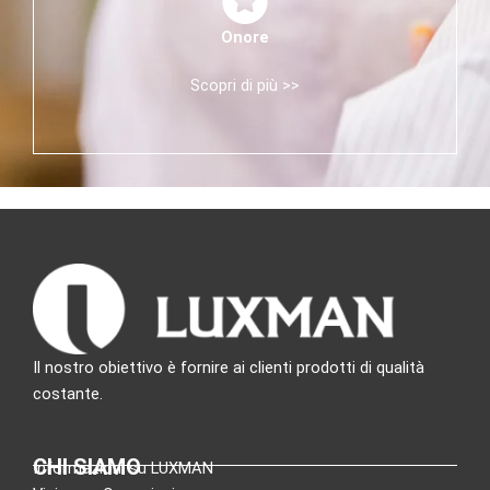
Onore
Scopri di più >>
Il nostro obiettivo è fornire ai clienti prodotti di qualità
costante.
CHI SIAMO
Informazioni su LUXMAN