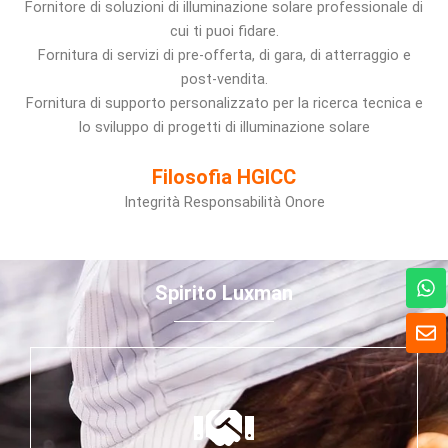
Fornitore di soluzioni di illuminazione solare professionale di
cui ti puoi fidare.
Fornitura di servizi di pre-offerta, di gara, di atterraggio e
post-vendita.
Fornitura di supporto personalizzato per la ricerca tecnica e
lo sviluppo di progetti di illuminazione solare
Filosofia HGICC
Integrità Responsabilità Onore
W
Spirito Luxman
h
a
B
t
u
s
s
A
t
p
a
p