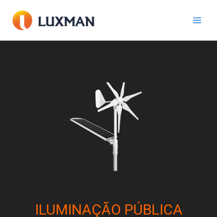
Ir
para
o
conteúdo
ILUMINAÇÃO PÚBLICA