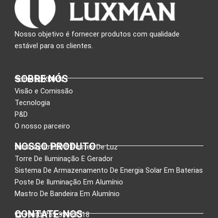
Nosso objetivo é fornecer produtos com qualidade
estável para os clientes.
SOBRE NÓS
Sobre LUXMAN
Visão e Comissão
Tecnologia
P&D
O nosso parceiro
NOSSO PRODUTO
Iluminação LED E Postes De Luz
Torre De Iluminação E Gerador
Sistema De Armazenamento De Energia Solar Em Baterias
Poste De Iluminação Em Alumínio
Mastro De Bandeira Em Alumínio
CONTATE-NOS
:+86(0)755-33089318