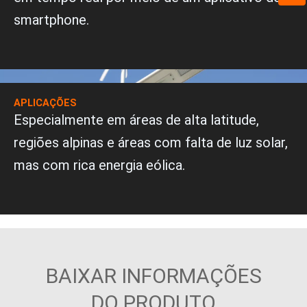
s
v
smartphone.
A
e
p
l
p
o
p
e
APLICAÇÕES
Especialmente em áreas de alta latitude,
regiões alpinas e áreas com falta de luz solar,
mas com rica energia eólica.
BAIXAR INFORMAÇÕES
DO PRODUTO