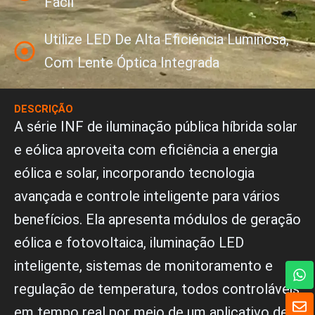
Fácil
Utilize LED De Alta Eficiência Luminosa,
Com Lente Óptica Integrada
DESCRIÇÃO
A série INF de iluminação pública híbrida solar
e eólica aproveita com eficiência a energia
eólica e solar, incorporando tecnologia
avançada e controle inteligente para vários
benefícios. Ela apresenta módulos de geração
eólica e fotovoltaica, iluminação LED
inteligente, sistemas de monitoramento e
W
h
regulação de temperatura, todos controláveis
a
E
t
em tempo real por meio de um aplicativo de
n