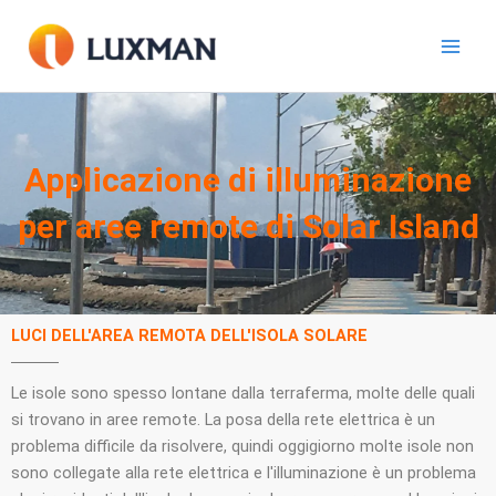
Vai
al
contenuto
Applicazione di illuminazione
per aree remote di Solar Island
LUCI DELL'AREA REMOTA DELL'ISOLA SOLARE
Le isole sono spesso lontane dalla terraferma, molte delle quali
si trovano in aree remote. La posa della rete elettrica è un
problema difficile da risolvere, quindi oggigiorno molte isole non
sono collegate alla rete elettrica e l'illuminazione è un problema