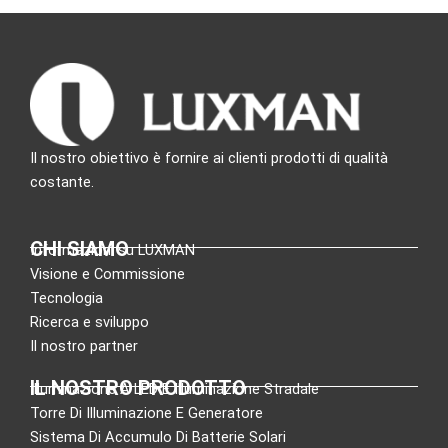
Il nostro obiettivo è fornire ai clienti prodotti di qualità
costante.
CHI SIAMO
Informazioni su LUXMAN
Visione e Commissione
Tecnologia
Ricerca e sviluppo
Il nostro partner
IL NOSTRO PRODOTTO
Illuminazione A LED E Illuminazione Stradale
Torre Di Illuminazione E Generatore
Sistema Di Accumulo Di Batterie Solari