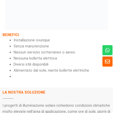
BENEFICI
Installazione ovunque
Senza manutenzione
W
h
Nessun servizio sotterraneo o aereo
a
B
Nessuna bolletta elettrica
t
u
Diversi stili disponibili
s
s
Alimentato dal sole, niente bollette elettriche.
A
t
p
a
p
LA NOSTRA SOLUZIONE
I progetti di illuminazione solare richiedono condizioni climatiche
molto elevate nell'area di applicazione, come ore di sole, giorni di