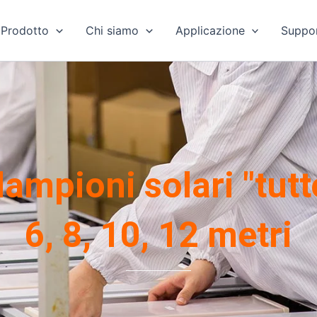
Prodotto
Chi siamo
Applicazione
Suppo
 lampioni solari "tutt
6, 8, 10, 12 metri