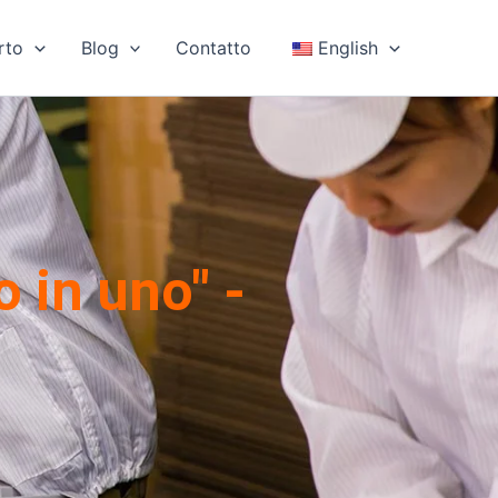
rto
Blog
Contatto
English
o in uno" -