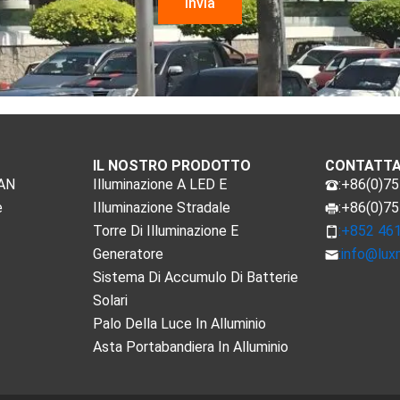
IL NOSTRO PRODOTTO
CONTATTA
MAN
Illuminazione A LED E
:+86(0)7
e
Illuminazione Stradale
:+86(0)7
Torre Di Illuminazione E
:+852 46
Generatore
:
info@lux
Sistema Di Accumulo Di Batterie
Solari
Palo Della Luce In Alluminio
Asta Portabandiera In Alluminio