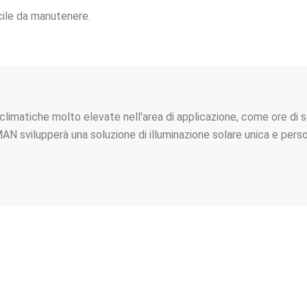
cile da manutenere.
climatiche molto elevate nell'area di applicazione, come ore di so
AN svilupperà una soluzione di illuminazione solare unica e persona
IAMO L'ORA DI AVERE UN INTE
DIALOGO COMMERCIALE CON TE