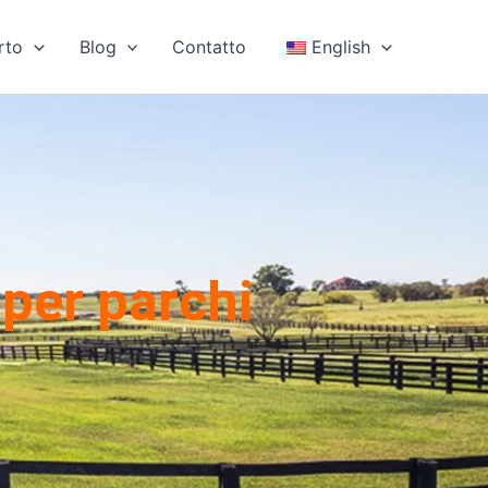
rto
Blog
Contatto
English
 per parchi