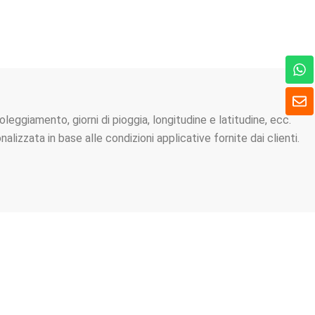
W
h
a
B
t
u
s
s
leggiamento, giorni di pioggia, longitudine e latitudine, ecc.
A
t
lizzata in base alle condizioni applicative fornite dai clienti.
p
a
p
RESSANTE
!