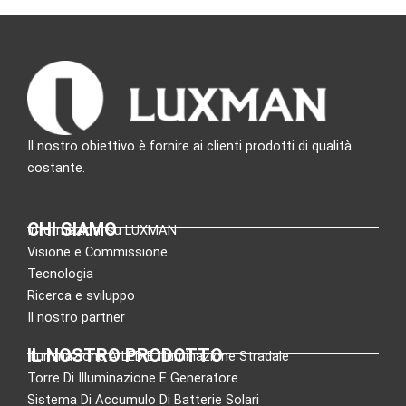
Il nostro obiettivo è fornire ai clienti prodotti di qualità
costante.
CHI SIAMO
Informazioni su LUXMAN
Visione e Commissione
Tecnologia
Ricerca e sviluppo
Il nostro partner
IL NOSTRO PRODOTTO
Illuminazione A LED E Illuminazione Stradale
Torre Di Illuminazione E Generatore
Sistema Di Accumulo Di Batterie Solari