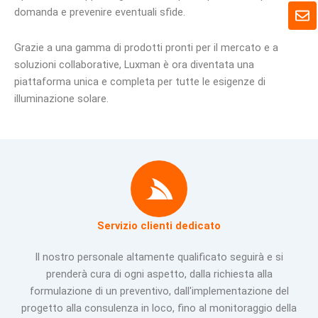
a
B
domanda e prevenire eventuali sfide.
t
u
s
s
A
Grazie a una gamma di prodotti pronti per il mercato e a
t
p
a
soluzioni collaborative, Luxman è ora diventata una
p
piattaforma unica e completa per tutte le esigenze di
illuminazione solare.
Servizio clienti dedicato
Il nostro personale altamente qualificato seguirà e si
prenderà cura di ogni aspetto, dalla richiesta alla
formulazione di un preventivo, dall'implementazione del
progetto alla consulenza in loco, fino al monitoraggio della