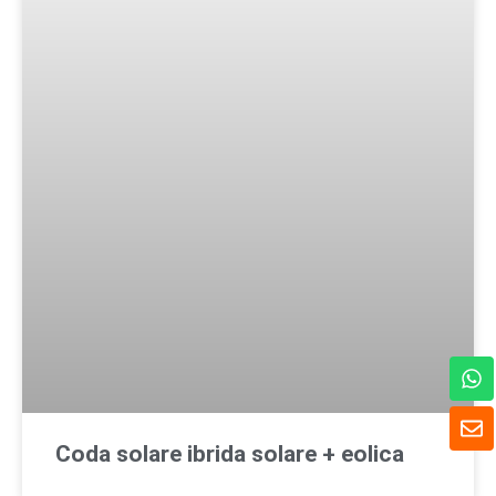
W
h
a
B
t
u
Coda solare ibrida solare + eolica
s
s
A
t