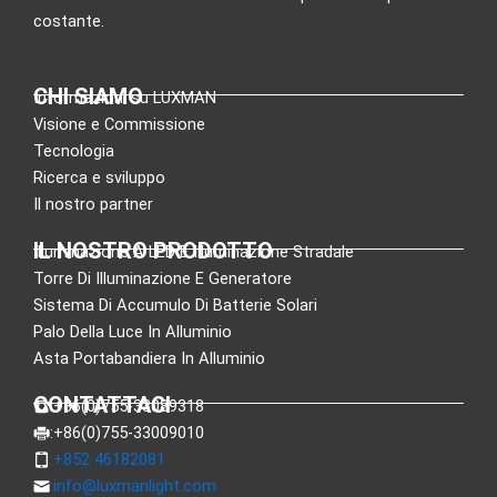
costante.
CHI SIAMO
Informazioni su LUXMAN
Visione e Commissione
Tecnologia
Ricerca e sviluppo
Il nostro partner
IL NOSTRO PRODOTTO
Illuminazione A LED E Illuminazione Stradale
Torre Di Illuminazione E Generatore
Sistema Di Accumulo Di Batterie Solari
Palo Della Luce In Alluminio
Asta Portabandiera In Alluminio
CONTATTACI
:+86(0)755-33089318
:+86(0)755-33009010
:+852 46182081
:
info@luxmanlight.com