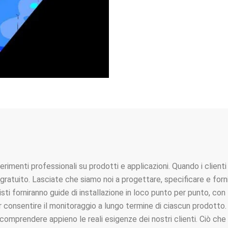
menti professionali su prodotti e applicazioni. Quando i clienti f
ratuito. Lasciate che siamo noi a progettare, specificare e fornir
nisti forniranno guide di installazione in loco punto per punto, co
r consentire il monitoraggio a lungo termine di ciascun prodotto
o di comprendere appieno le reali esigenze dei nostri clienti. Ciò