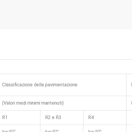
Classificazione della pavimentazione
(Valori medi minimi mantenuti)
R1
R2 e R3
R4
lux/FC
lux/FC
lux/FC