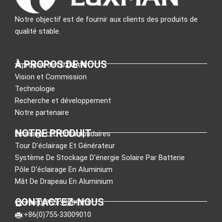
Notre objectif est de fournir aux clients des produits de
qualité stable.
À PROPOS DE NOUS
À propos de LUXMAN
Vision et Commission
Technologie
Recherche et développement
Notre partenaire
NOTRE PRODUIT
Éclairage LED Et Lampadaires
Tour D'éclairage Et Générateur
Système De Stockage D'énergie Solaire Par Batterie
Pôle D'éclairage En Aluminium
Mât De Drapeau En Aluminium
CONTACTEZ-NOUS
:+86(0)755-33089318
:+86(0)755-33009010