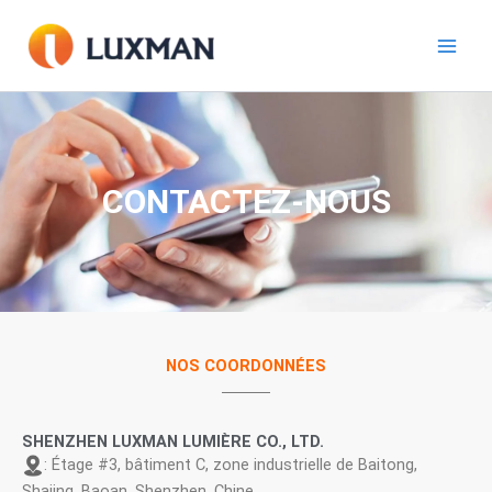
Aller
au
contenu
CONTACTEZ-NOUS
NOS COORDONNÉES
SHENZHEN LUXMAN LUMIÈRE CO., LTD.
: Étage #3, bâtiment C, zone industrielle de Baitong,
Shajing, Baoan, Shenzhen, Chine.