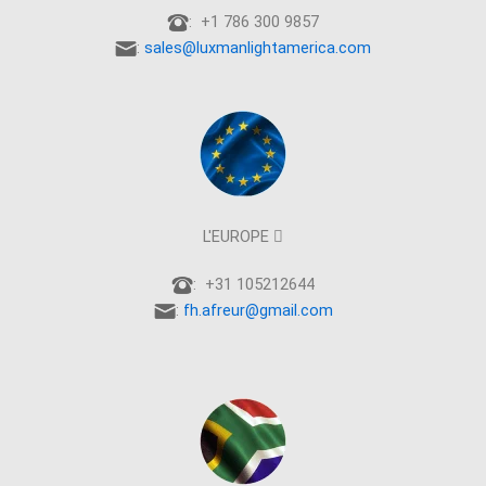
: +1 786 300 9857
:
sales@luxmanlightamerica.com
L'EUROPE 
: +31 105212644
:
fh.afreur@gmail.com