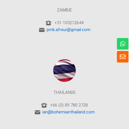
ZAMBIE
: +31 105212644
:
pmk.afreur@gmail.com
W
h
a
E
t
n
s
v
A
e
p
l
p
o
p
THAÏLANDE
p
e
: +66 (0) 89 780 2728
:
ian@bohemianthailand.com