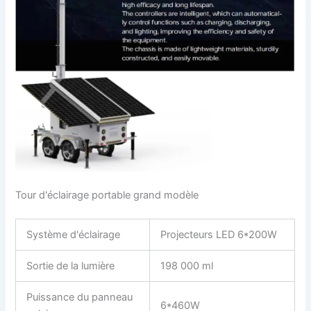
Tour d'éclairage portable grand modèle
Système d'éclairage
Projecteurs LED 6*200W
Sortie de la lumière
198 000 ml
Puissance du panneau
6*460W