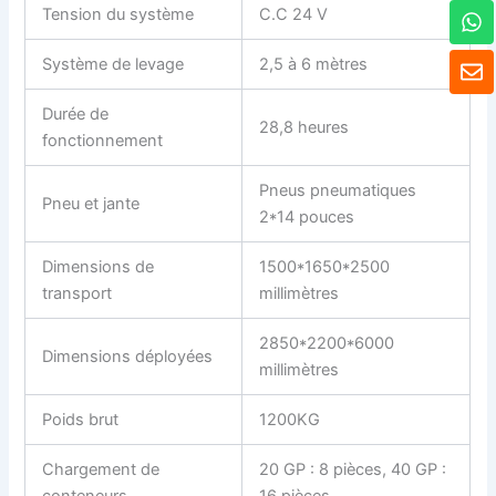
W
Tension du système
C.C 24 V
h
a
E
Système de levage
2,5 à 6 mètres
t
n
s
v
Durée de
A
e
28,8 heures
p
fonctionnement
l
p
o
p
Pneus pneumatiques
Pneu et jante
p
2*14 pouces
e
Dimensions de
1500*1650*2500
transport
millimètres
2850*2200*6000
Dimensions déployées
millimètres
Poids brut
1200KG
Chargement de
20 GP : 8 pièces, 40 GP :
conteneurs
16 pièces