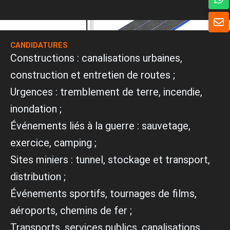
h
a
E
t
n
s
v
A
CANDIDATURES
e
p
l
Constructions : canalisations urbaines,
p
o
construction et entretien de routes ;
p
p
Urgences : tremblement de terre, incendie,
e
inondation ;
Événements liés à la guerre : sauvetage,
exercice, camping ;
Sites miniers : tunnel, stockage et transport,
distribution ;
Événements sportifs, tournages de films,
aéroports, chemins de fer ;
Transports, services publics, canalisations