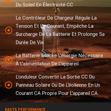
Du Soleil En Électricité CC
Le Contrôleur De Chargeur Régule La
Tension Et Le Courant, Empêche La
Surcharge De La Batterie Et Prolonge Sa
Durée De Vie.
La Batterie Stocke L'énergie Nécessaire
À L'alimentation De L'appareil
L'onduleur Convertit La Sortie CC Du
Panneau Solaire Ou De L'éolienne En Un
Courant CA Propre Pour L'appareil CA.
HAUTE PERFORMANCE