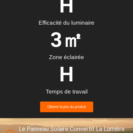
H
Efficacité du luminaire
3
㎡
Zone éclairée
H
Temps de travail
Obtenir le prix du produit
Le Panneau Solaire Convertit La Lumière