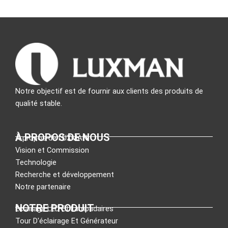
Notre objectif est de fournir aux clients des produits de
qualité stable.
À PROPOS DE NOUS
À propos de LUXMAN
Vision et Commission
Technologie
Recherche et développement
Notre partenaire
NOTRE PRODUIT
Éclairage LED Et Lampadaires
Tour D'éclairage Et Générateur