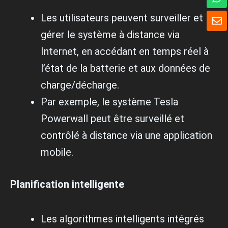
h
a
E
Les utilisateurs peuvent surveiller et
t
n
s
gérer le système à distance via
v
A
e
Internet, en accédant en temps réel à
p
l
p
o
l’état de la batterie et aux données de
p
charge/décharge.
p
e
Par exemple, le système Tesla
Powerwall peut être surveillé et
contrôlé à distance via une application
mobile.
Planification intelligente
Les algorithmes intelligents intégrés