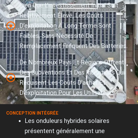
Bien Que L’investissement Initial Soit
Relativement Élevé, Les Coûts
D’exploitation À Long Terme Sont
Faibles, Sans Nécessité De
Remplacement Fréquent Des Batteries.
De Nombreux Pays Et Régions Offrent
Des Subventions Et Des Incitations Qui
Réduisent Les Coûts D’achat Et
D’exploitation Pour Les Utilisateurs.
CONCEPTION INTÉGRÉE
Les onduleurs hybrides solaires
présentent généralement une