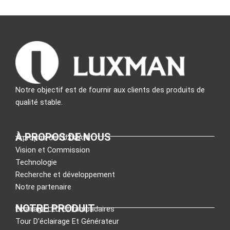
Notre objectif est de fournir aux clients des produits de
qualité stable.
À PROPOS DE NOUS
À propos de LUXMAN
Vision et Commission
Technologie
Recherche et développement
Notre partenaire
NOTRE PRODUIT
Éclairage LED Et Lampadaires
Tour D'éclairage Et Générateur