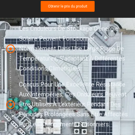
Obtenir le prix du produit
Les Onduleurs De Stockage D’énergie
Solaire Peuvent Fonctionner
Normalement Dans Une Large Plage De
Températures, S’adaptant À Différentes
Conditions Climatiques.
Conçus Pour Une Excellente Résistance
Aux Intempéries, Ces Onduleurs Peuvent
Être Utilisés À L'extérieur Pendant Des
Périodes Prolongées Sans Être Affectés
Par Les Changements Saisonniers.