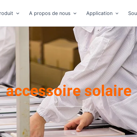
roduit
A propos de nous
Application
Sou
accessoire solaire