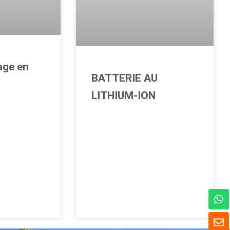
rage en
BATTERIE AU
LITHIUM-ION
W
h
a
E
t
n