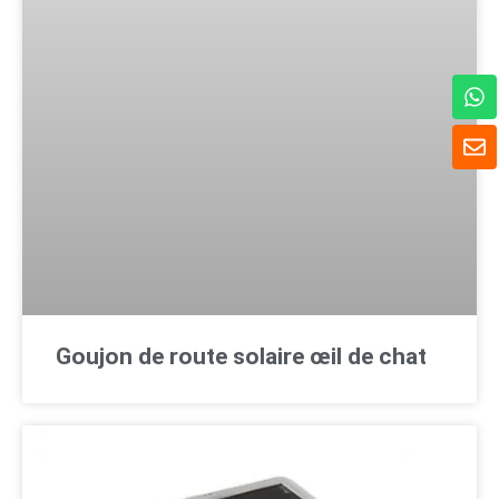
W
h
a
E
t
n
s
v
A
e
p
l
p
o
p
p
e
Goujon de route solaire œil de chat