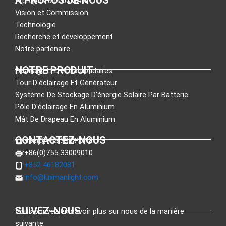
À propos de LUXMAN
Vision et Commission
Technologie
Recherche et développement
Notre partenaire
NOTRE PRODUIT
Éclairage LED Et Lampadaires
Tour D'éclairage Et Générateur
Système De Stockage D'énergie Solaire Par Batterie
Pôle D'éclairage En Aluminium
Mât De Drapeau En Aluminium
CONTACTEZ-NOUS
:+86(0)755-33089318
:+86(0)755-33009010
:+852 46182081
:
info@luxmanlight.com
SUIVEZ-NOUS
Vous pouvez en savoir plus sur nous de la manière
suivante.