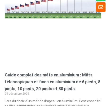
a
E
t
n
s
v
A
e
p
l
p
o
p
p
e
Guide complet des mâts en aluminium : Mâts
télescopiques et fixes en aluminium de 6 pieds, 8
pieds, 10 pieds, 20 pieds et 30 pieds
25 décembre 2025
Lors du choix d'un mât de drapeau en aluminium, il est essentiel
de bien comprendre les exigences spécifiques liées aux