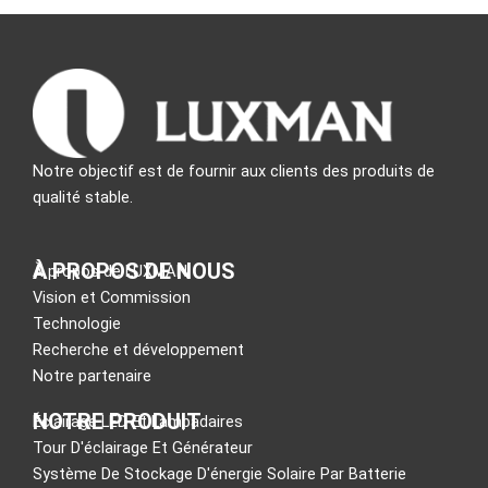
Notre objectif est de fournir aux clients des produits de
qualité stable.
À PROPOS DE NOUS
À propos de LUXMAN
Vision et Commission
Technologie
Recherche et développement
Notre partenaire
NOTRE PRODUIT
Éclairage LED Et Lampadaires
Tour D'éclairage Et Générateur
Système De Stockage D'énergie Solaire Par Batterie