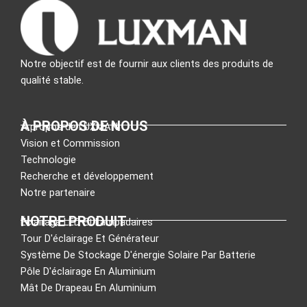
Notre objectif est de fournir aux clients des produits de
qualité stable.
À PROPOS DE NOUS
À propos de LUXMAN
Vision et Commission
Technologie
Recherche et développement
Notre partenaire
NOTRE PRODUIT
Éclairage LED Et Lampadaires
Tour D'éclairage Et Générateur
Système De Stockage D'énergie Solaire Par Batterie
Pôle D'éclairage En Aluminium
Mât De Drapeau En Aluminium