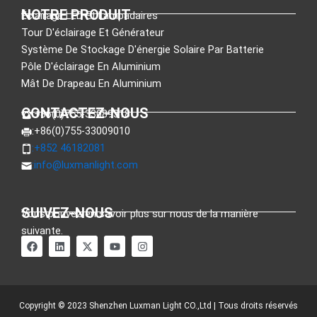
NOTRE PRODUIT
Éclairage LED Et Lampadaires
Tour D'éclairage Et Générateur
Système De Stockage D'énergie Solaire Par Batterie
Pôle D'éclairage En Aluminium
Mât De Drapeau En Aluminium
CONTACTEZ-NOUS
:+86(0)755-33089318
:+86(0)755-33009010
:+852 46182081
:
info@luxmanlight.com
SUIVEZ-NOUS
Vous pouvez en savoir plus sur nous de la manière
suivante.
F
L
X
Y
I
a
i
-
o
n
c
n
t
u
s
e
k
w
t
t
b
e
i
u
a
o
d
t
b
g
o
i
t
e
r
Copyright © 2023 Shenzhen Luxman Light CO.,Ltd | Tous droits réservés
k
n
e
a