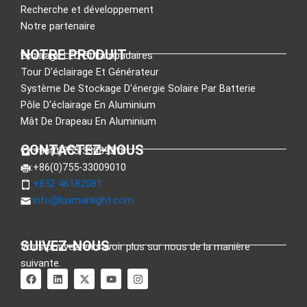
Recherche et développement
Notre partenaire
NOTRE PRODUIT
Éclairage LED Et Lampadaires
Tour D'éclairage Et Générateur
Système De Stockage D'énergie Solaire Par Batterie
Pôle D'éclairage En Aluminium
Mât De Drapeau En Aluminium
CONTACTEZ-NOUS
:+86(0)755-33089318
:+86(0)755-33009010
:+852 46182081
:
info@luxmanlight.com
SUIVEZ-NOUS
Vous pouvez en savoir plus sur nous de la manière
suivante.
F
L
X
Y
I
a
i
-
o
n
c
n
t
u
s
e
k
w
t
t