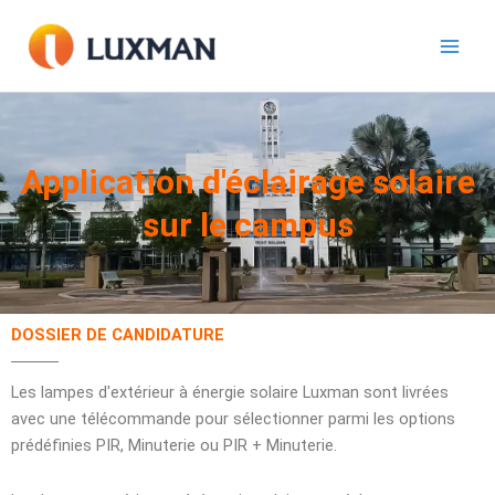
Aller
au
contenu
Application d'éclairage solaire
sur le campus
DOSSIER DE CANDIDATURE
Les lampes d'extérieur à énergie solaire Luxman sont livrées
avec une télécommande pour sélectionner parmi les options
prédéfinies PIR, Minuterie ou PIR + Minuterie.