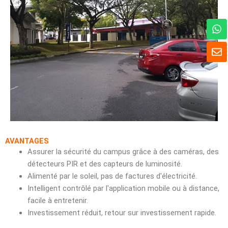
W
h
a
E
t
n
s
v
A
e
p
l
p
o
p
p
e
AVANTAGES
Assurer la sécurité du campus grâce à des caméras, des
détecteurs PIR et des capteurs de luminosité.
Alimenté par le soleil, pas de factures d'électricité.
Intelligent contrôlé par l'application mobile ou à distance,
facile à entretenir.
Investissement réduit, retour sur investissement rapide.