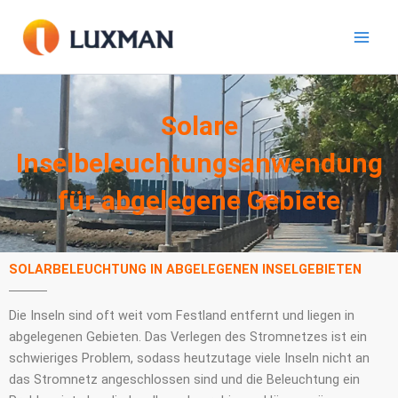
Zum
Inhalt
springen
Solare
Inselbeleuchtungsanwendung
für abgelegene Gebiete
SOLARBELEUCHTUNG IN ABGELEGENEN INSELGEBIETEN
Die Inseln sind oft weit vom Festland entfernt und liegen in
abgelegenen Gebieten. Das Verlegen des Stromnetzes ist ein
schwieriges Problem, sodass heutzutage viele Inseln nicht an
das Stromnetz angeschlossen sind und die Beleuchtung ein