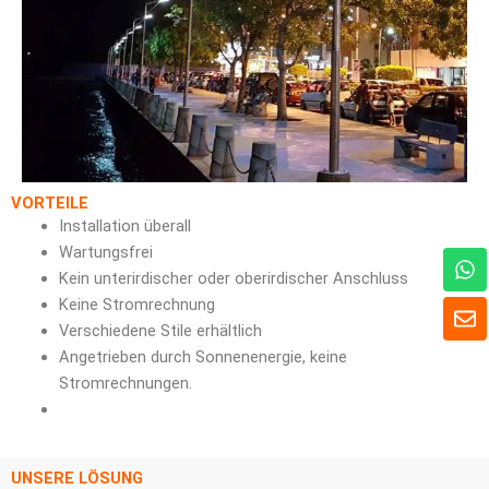
VORTEILE
Installation überall
Wartungsfrei
W
h
Kein unterirdischer oder oberirdischer Anschluss
a
U
Keine Stromrechnung
t
m
Verschiedene Stile erhältlich
s
s
Angetrieben durch Sonnenenergie, keine
A
c
Stromrechnungen.
p
h
p
l
a
g
UNSERE LÖSUNG