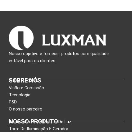
Nosso objetivo é fornecer produtos com qualidade
estável para os clientes.
SOBRE NÓS
Sobre LUXMAN
Visão e Comissão
Tecnologia
P&D
O nosso parceiro
NOSSO PRODUTO
Iluminação LED E Postes De Luz
Torre De Iluminação E Gerador