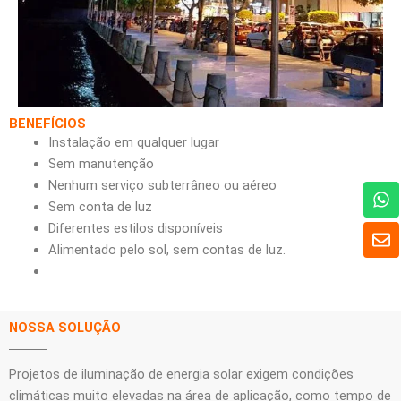
BENEFÍCIOS
Instalação em qualquer lugar
Sem manutenção
Nenhum serviço subterrâneo ou aéreo
W
h
Sem conta de luz
a
E
Diferentes estilos disponíveis
t
n
Alimentado pelo sol, sem contas de luz.
s
v
A
e
p
l
p
o
NOSSA SOLUÇÃO
p
e
Projetos de iluminação de energia solar exigem condições
climáticas muito elevadas na área de aplicação, como tempo de