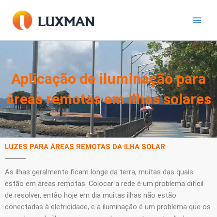
Ir
para
o
conteúdo
Aplicação de iluminação para
áreas remotas em ilhas solares
LUZES PARA ÁREAS REMOTAS DA ILHA SOLAR
As ilhas geralmente ficam longe da terra, muitas das quais
estão em áreas remotas. Colocar a rede é um problema difícil
de resolver, então hoje em dia muitas ilhas não estão
conectadas à eletricidade, e a iluminação é um problema que os