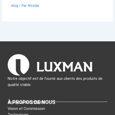
blog
/ Par
Nicolas
Notre objectif est de fournir aux clients des produits de
qualité stable.
À PROPOS DE NOUS
À propos de LUXMAN
Vision et Commission
Technologie