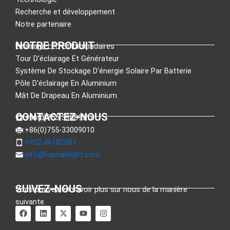
Recherche et développement
Notre partenaire
NOTRE PRODUIT
Éclairage LED Et Lampadaires
Tour D'éclairage Et Générateur
Système De Stockage D'énergie Solaire Par Batterie
Pôle D'éclairage En Aluminium
Mât De Drapeau En Aluminium
CONTACTEZ-NOUS
:+86(0)755-33089318
:+86(0)755-33009010
:+852 46182081
:
info@luxmanlight.com
SUIVEZ-NOUS
Vous pouvez en savoir plus sur nous de la manière
suivante.
F
L
X
Y
I
a
i
-
o
n
c
n
t
u
s