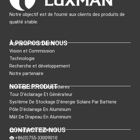
Notre objectif est de fournir aux clients des produits de
qualité stable.
À PROPOS DE NOUS
À propos de LUXMAN
Vision et Commission
Technologie
Recherche et développement
Notre partenaire
NOTRE PRODUIT
Éclairage LED Et Lampadaires
Tour D'éclairage Et Générateur
Système De Stockage D'énergie Solaire Par Batterie
Pôle D'éclairage En Aluminium
Mât De Drapeau En Aluminium
CONTACTEZ-NOUS
:+86(0)755-33089318
:+86(0)755-33009010