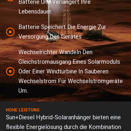
Batterie Und Verlängert Ihre
Lebensdauer.
Batterie Speichert Die Energie Zur
Versorgung Des Gerätes
Wechselrichter Wandeln Den
Gleichstromausgang Eines Solarmoduls
Oder Einer Windturbine In Sauberen
Wechselstrom Für Wechselstromgeräte
Um.
HOHE LEISTUNG
Sun+Diesel Hybrid-Solaranhänger bieten eine
flexible Energielösung durch die Kombination