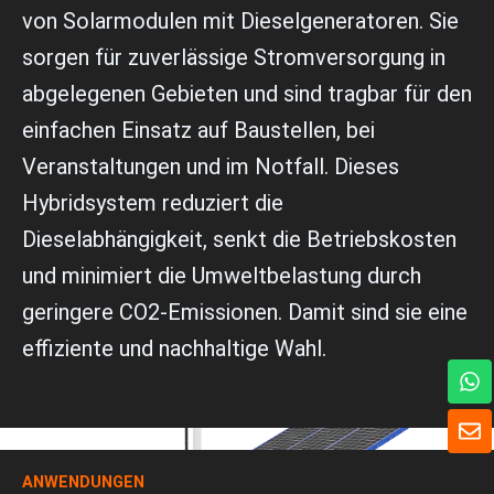
von Solarmodulen mit Dieselgeneratoren. Sie
sorgen für zuverlässige Stromversorgung in
abgelegenen Gebieten und sind tragbar für den
einfachen Einsatz auf Baustellen, bei
Veranstaltungen und im Notfall. Dieses
Hybridsystem reduziert die
Dieselabhängigkeit, senkt die Betriebskosten
und minimiert die Umweltbelastung durch
geringere CO2-Emissionen. Damit sind sie eine
effiziente und nachhaltige Wahl.
W
h
a
U
t
m
s
s
A
ANWENDUNGEN
c