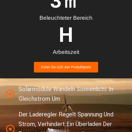
3
㎡
Beleuchteter Bereich
H
Arbeitszeit
Holen Sie sich den Produktpreis
Solarmodule Wandeln Sonnenlicht In
Gleichstrom Um
Der Laderegler Regelt Spannung Und
Strom, Verhindert Ein Überladen Der