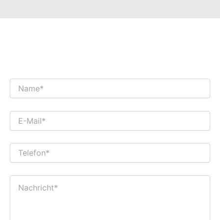
WIR FREUEN UNS AUF EINEN
INTERESSANTEN GESCHÄFTSDIALOG MIT
IHNEN!