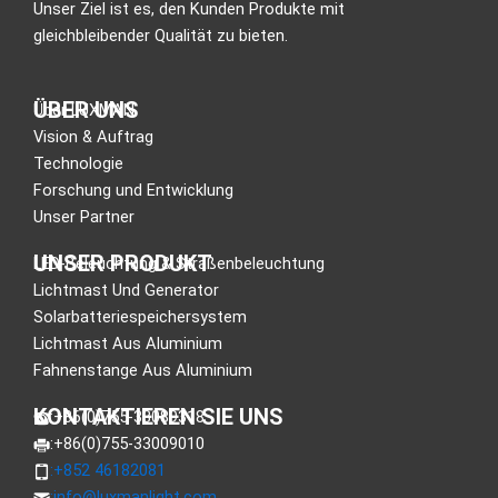
Unser Ziel ist es, den Kunden Produkte mit
gleichbleibender Qualität zu bieten.
ÜBER UNS
Über LUXMAN
Vision & Auftrag
Technologie
Forschung und Entwicklung
Unser Partner
UNSER PRODUKT
LED-Beleuchtung & Straßenbeleuchtung
Lichtmast Und Generator
Solarbatteriespeichersystem
Lichtmast Aus Aluminium
Fahnenstange Aus Aluminium
KONTAKTIEREN SIE UNS
:+86(0)755-33089318
:+86(0)755-33009010
:+852 46182081
:
info@luxmanlight.com