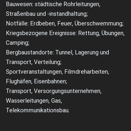
p
h
Bauwesen: städtische Rohrleitungen,
p
l
Straßenbau und -instandhaltung;
a
g
Notfälle: Erdbeben, Feuer, Überschwemmung;
Kriegsbezogene Ereignisse: Rettung, Übungen,
Camping;
Bergbaustandorte: Tunnel, Lagerung und
Transport, Verteilung;
Sportveranstaltungen, Filmdreharbeiten,
Flughäfen, Eisenbahnen;
Transport, Versorgungsunternehmen,
Wasserleitungen, Gas,
Telekommunikationsbau.