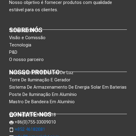
Nosso objetivo é fornecer produtos com qualidade
estável para os clientes.
SOBRE NÓS
Sobre LUXMAN
Visão e Comissão
Tecnologia
P&D
O nosso parceiro
NOSSO PRODUTO
Iluminação LED E Postes De Luz
Torre De Iluminação E Gerador
Sistema De Armazenamento De Energia Solar Em Baterias
Poste De Iluminação Em Alumínio
Mastro De Bandeira Em Alumínio
CONTATE-NOS
:+86(0)755-33089318
:+86(0)755-33009010
:+852 46182081