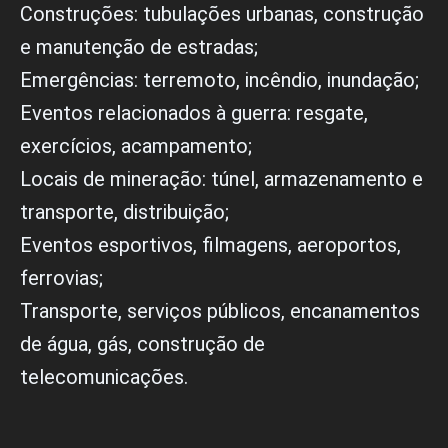
A
e
Construções: tubulações urbanas, construção
p
l
p
o
e manutenção de estradas;
p
Emergências: terremoto, incêndio, inundação;
e
Eventos relacionados à guerra: resgate,
exercícios, acampamento;
Locais de mineração: túnel, armazenamento e
transporte, distribuição;
Eventos esportivos, filmagens, aeroportos,
ferrovias;
Transporte, serviços públicos, encanamentos
de água, gás, construção de
telecomunicações.