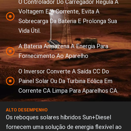
O Controlador Do Carregador Regula A
Voltagem E A Corrente, Evita A
Sobrecarga Da Bateria E Prolonga Sua
Vida Útil.
A Bateria Armazena A Energia Para
Fornecimento Ao Aparelho
O Inversor Converte A Saída CC Do
Painel Solar Ou Da Turbina Eólica Em
Corrente CA Limpa Para Aparelhos CA.
ALTO DESEMPENHO
Os reboques solares híbridos Sun+Diesel
fornecem uma solução de energia flexível ao