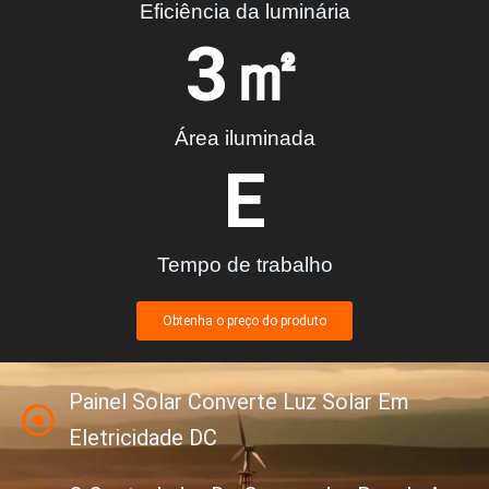
Eficiência da luminária
3
㎡
Área iluminada
E
Tempo de trabalho
Obtenha o preço do produto
Painel Solar Converte Luz Solar Em
Eletricidade DC