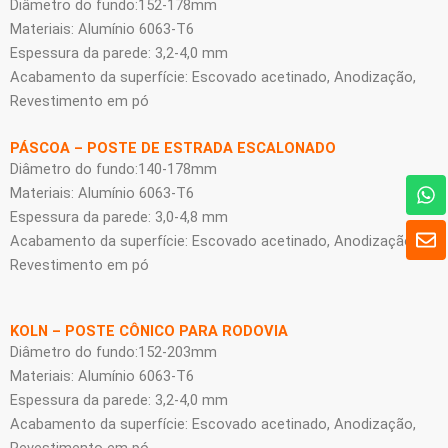
Diâmetro do fundo:152-178mm
Materiais: Alumínio 6063-T6
Espessura da parede: 3,2-4,0 mm
Acabamento da superfície: Escovado acetinado, Anodização,
Revestimento em pó
PÁSCOA – POSTE DE ESTRADA ESCALONADO
Diâmetro do fundo:140-178mm
W
Materiais: Alumínio 6063-T6
h
Espessura da parede: 3,0-4,8 mm
a
E
t
Acabamento da superfície: Escovado acetinado, Anodização,
n
s
Revestimento em pó
v
A
e
p
l
p
o
KOLN – POSTE CÔNICO PARA RODOVIA
p
Diâmetro do fundo:152-203mm
e
Materiais: Alumínio 6063-T6
Espessura da parede: 3,2-4,0 mm
Acabamento da superfície: Escovado acetinado, Anodização,