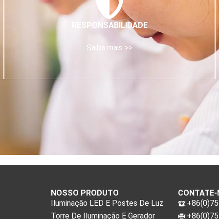
RESPONSABILIDADE
Saiba mais >>
NOSSO PRODUTO
CONTATE-
Iluminação LED E Postes De Luz
:+86(0)7
Torre De Iluminação E Gerador
:+86(0)7