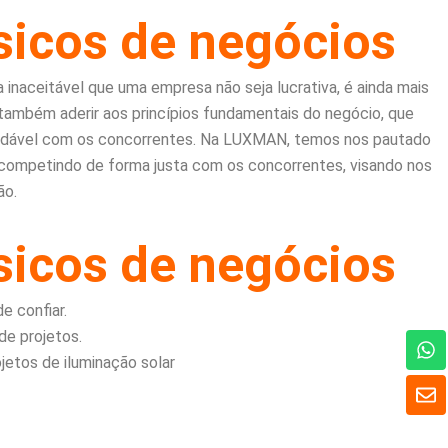
icos de negócios
 inaceitável que uma empresa não seja lucrativa, é ainda mais
 também aderir aos princípios fundamentais do negócio, que
saudável com os concorrentes. Na LUXMAN, temos nos pautado
 e competindo de forma justa com os concorrentes, visando nos
ão.
icos de negócios
e confiar.
W
de projetos.
h
etos de iluminação solar
a
E
t
n
s
v
A
e