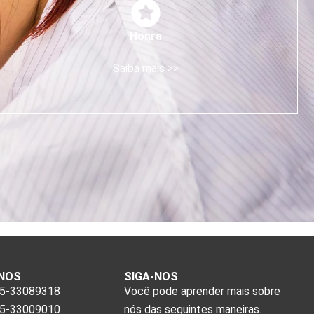
Honra
Saiba mais >>
NOS
SIGA-NOS
55-33089318
Você pode aprender mais sobre
55-33009010
nós das seguintes maneiras.