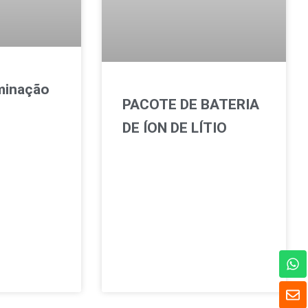
uminação
PACOTE DE BATERIA
DE ÍON DE LÍTIO
W
h
a
E
t
n