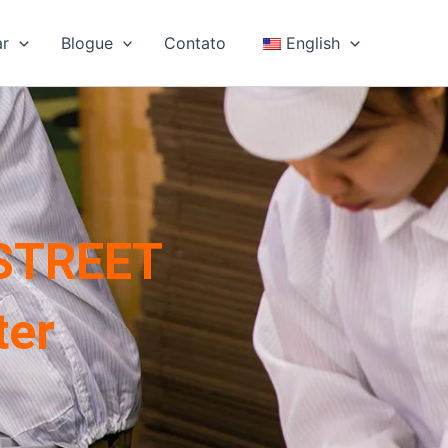
ar
Blogue
Contato
English
 STREET
ter