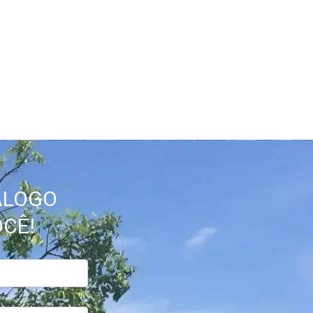
ÁLOGO
CÊ!