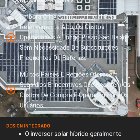
Mudanças Sazonais.
Embora O Investimento Inicial Seja
Relativamente Alto, Os Custos
Operacionais A Longo Prazo São Baixos,
Sem Necessidade De Substituições
Frequentes De Baterias.
Muitos Países E Regiões Oferecem
Subsídios E Incentivos Que Reduzem Os
Custos De Compra E Operação Para Os
Usuários.
DESIGN INTEGRADO
O inversor solar híbrido geralmente