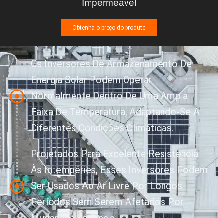
Impermeável
Obtenha o preço do produto
Os Inversores De Armazenamento De
Energia Solar Podem Operar
Normalmente Dentro De Uma Ampla
Faixa De Temperatura, Adaptando-Se A
Diferentes Condições Climáticas.
Projetados Para Excelente Resistência
Às Intempéries, Esses Inversores Podem
Ser Usados Ao Ar Livre Por Longos
Períodos Sem Serem Afetados Por