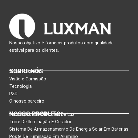
Nosso objetivo é fornecer produtos com qualidade
estável para os clientes.
SOBRE NÓS
Sobre LUXMAN
Visão e Comissão
Tecnologia
P&D
O nosso parceiro
NOSSO PRODUTO
Iluminação LED E Postes De Luz
Torre De Iluminação E Gerador
Sistema De Armazenamento De Energia Solar Em Baterias
Poste De Iluminação Em Alumínio