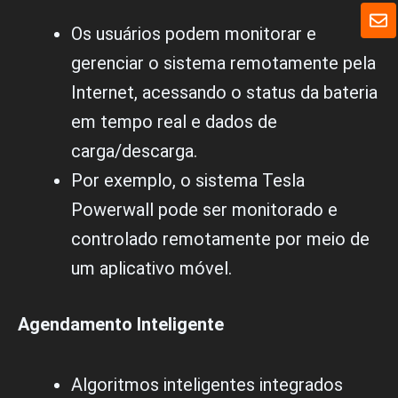
a
E
t
n
Os usuários podem monitorar e
s
v
A
gerenciar o sistema remotamente pela
e
p
l
Internet, acessando o status da bateria
p
o
p
em tempo real e dados de
e
carga/descarga.
Por exemplo, o sistema Tesla
Powerwall pode ser monitorado e
controlado remotamente por meio de
um aplicativo móvel.
Agendamento Inteligente
Algoritmos inteligentes integrados