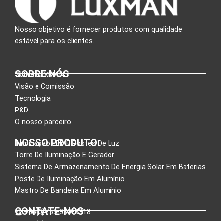
Nosso objetivo é fornecer produtos com qualidade
estável para os clientes.
SOBRE NÓS
Sobre LUXMAN
Visão e Comissão
Tecnologia
P&D
O nosso parceiro
NOSSO PRODUTO
Iluminação LED E Postes De Luz
Torre De Iluminação E Gerador
Sistema De Armazenamento De Energia Solar Em Baterias
Poste De Iluminação Em Alumínio
Mastro De Bandeira Em Alumínio
CONTATE-NOS
:+86(0)755-33089318