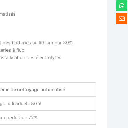
W
h
a
matisés
E
t
n
s
v
A
e
p
l
p
 des batteries au lithium par 30%.
o
p
ries à flux.
p
stallisation des électrolytes.
e
tème de nettoyage automatisé
e individuel : 80 ¥
nce réduit de 72%