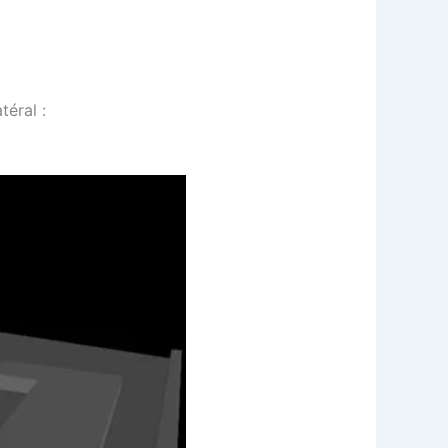
éral :