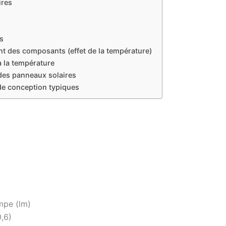
ires
s
nt des composants (effet de la température)
à la température
 des panneaux solaires
de conception typiques
ampe (lm)
0,6)