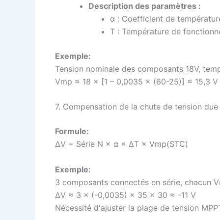
Description des paramètres :
α : Coefficient de températur
T : Température de fonctionn
Exemple:
Tension nominale des composants 18V, temp
Vmp ≈
18 × [1 – 0,0035 × (60-25)] ≈ 15,3 V
7. Compensation de la chute de tension due
Formule:
ΔV =
Série N × α × ΔT × Vmp(STC)
Exemple:
3 composants connectés en série, chacun V
ΔV ≈
3 × (-0,0035) × 35 × 30 ≈ -11 V
Nécessité d'ajuster la plage de tension MPP