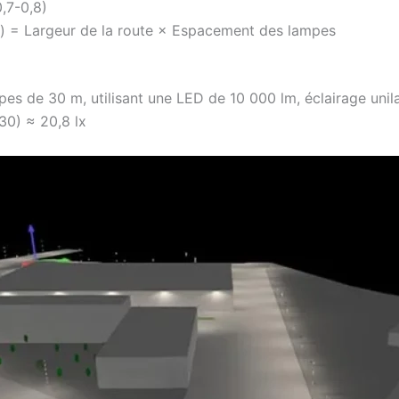
,7-0,8)
m2) = Largeur de la route × Espacement des lampes
s de 30 m, utilisant une LED de 10 000 lm, éclairage unilat
 30) ≈ 20,8 lx