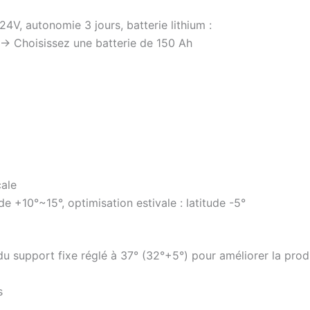
V, autonomie 3 jours, batterie lithium :
 → Choisissez une batterie de 150 Ah
cale
ude +10°~15°, optimisation estivale : latitude -5°
du support fixe réglé à 37° (32°+5°) pour améliorer la produ
s