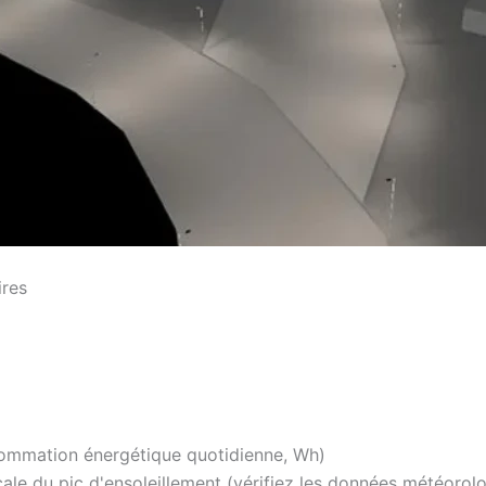
ires
mmation énergétique quotidienne, Wh)
le du pic d'ensoleillement (vérifiez les données météorolo