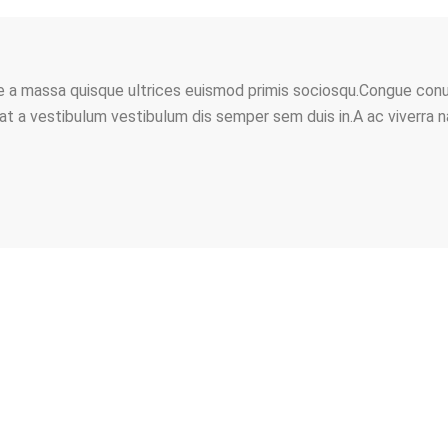
sse a massa quisque ultrices euismod primis sociosqu.Congue con
s at a vestibulum vestibulum dis semper sem duis in.A ac viverra 
 NOUS RÉJOUISSONS D'ENTAM
OGUE COMMERCIAL INTÉRESSANT
VOUS !