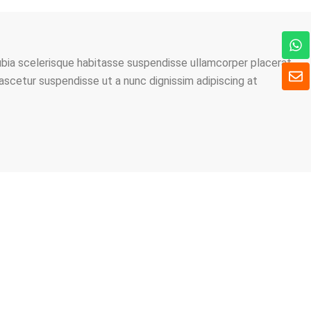
W
h
ubia scelerisque habitasse suspendisse ullamcorper placerat
a
E
t
n
nascetur suspendisse ut a nunc dignissim adipiscing at
s
v
A
e
p
l
p
o
p
p
e
ER UN
 AVEC