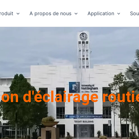
roduit
A propos de nous
Application
Sou
on d'éclairage routi