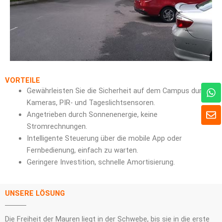
VORTEILE
W
Gewährleisten Sie die Sicherheit auf dem Campus durch
h
Kameras, PIR- und Tageslichtsensoren.
a
U
Angetrieben durch Sonnenenergie, keine
t
m
s
Stromrechnungen.
s
A
c
Intelligente Steuerung über die mobile App oder
p
h
Fernbedienung, einfach zu warten.
p
l
Geringere Investition, schnelle Amortisierung.
a
g
UNSERE LÖSUNG
Die Freiheit der Mauren liegt in der Schwebe, bis sie in die erste