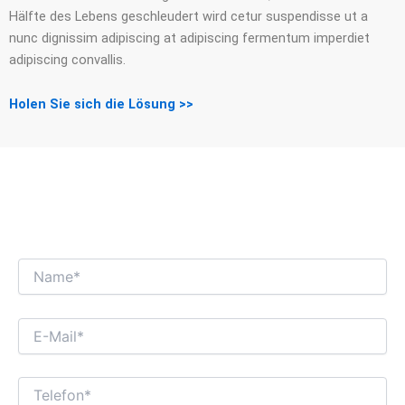
Hälfte des Lebens geschleudert wird cetur suspendisse ut a
nunc dignissim adipiscing at adipiscing fermentum imperdiet
adipiscing convallis.
Holen Sie sich die Lösung >>
WIR FREUEN UNS AUF EINEN
INTERESSANTEN GESCHÄFTSDIALOG MIT
IHNEN!