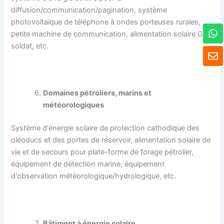
diffusion/communication/pagination, système
photovoltaïque de téléphone à ondes porteuses rurales,
W
petite machine de communication, alimentation solaire GPS
h
soldat, etc.
a
E
t
n
s
v
A
e
p
l
Domaines pétroliers, marins et
p
o
météorologiques
p
p
Système d'énergie solaire de protection cathodique des
e
oléoducs et des portes de réservoir, alimentation solaire de
vie et de secours pour plate-forme de forage pétrolier,
équipement de détection marine, équipement
d'observation météorologique/hydrologique, etc.
Bâtiment à énergie solaire