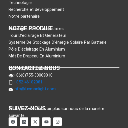
Technologie
Recherche et développement
Notre partenaire
NOTRE PRODUIT
Éclairage LED Et Lampadaires
Tour D'éclairage Et Générateur
Système De Stockage D'énergie Solaire Par Batterie
Pôle D'éclairage En Aluminium
Mât De Drapeau En Aluminium
CONTACTEZ-NOUS
:+86(0)755-33089318
:+86(0)755-33009010
:+852 46182081
:
info@luxmanlight.com
SUIVEZ-NOUS
Vous pouvez en savoir plus sur nous de la manière
suivante.
F
L
X
Y
I
a
i
-
o
n
c
n
t
u
s