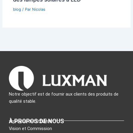
blog
/ Par
Nicolas
Notre objectif est de fournir aux clients des produits de
qualité stable.
À PROPOS DE NOUS
À propos de LUXMAN
Vision et Commission