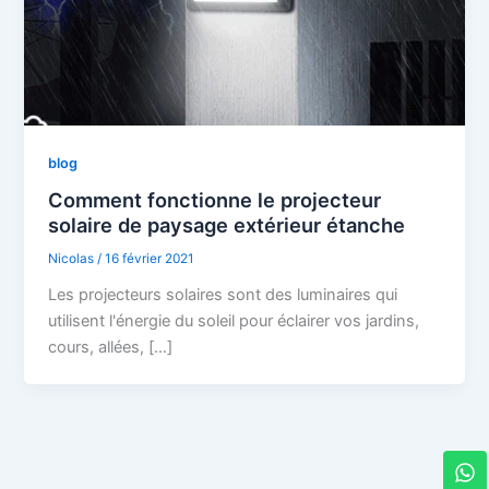
blog
Comment fonctionne le projecteur
solaire de paysage extérieur étanche
Nicolas
/
16 février 2021
Les projecteurs solaires sont des luminaires qui
utilisent l'énergie du soleil pour éclairer vos jardins,
cours, allées, […]
W
h