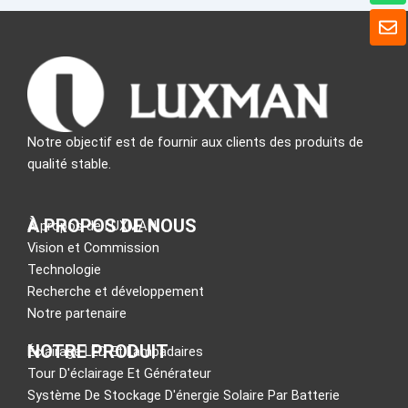
a
E
t
n
s
v
A
e
p
l
p
o
p
p
Notre objectif est de fournir aux clients des produits de
e
qualité stable.
À PROPOS DE NOUS
À propos de LUXMAN
Vision et Commission
Technologie
Recherche et développement
Notre partenaire
NOTRE PRODUIT
Éclairage LED Et Lampadaires
Tour D'éclairage Et Générateur
Système De Stockage D'énergie Solaire Par Batterie