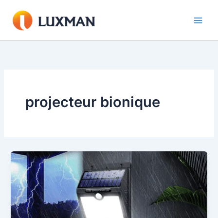
Aller
au
contenu
projecteur bionique