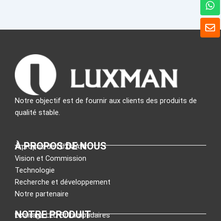
h
a
E
t
n
s
v
A
e
p
l
p
o
p
p
e
Notre objectif est de fournir aux clients des produits de
qualité stable.
À PROPOS DE NOUS
À propos de LUXMAN
Vision et Commission
Technologie
Recherche et développement
Notre partenaire
NOTRE PRODUIT
Éclairage LED Et Lampadaires