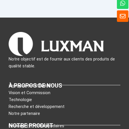
W
h
a
E
t
n
s
v
A
e
p
l
p
o
p
p
e
Notre objectif est de fournir aux clients des produits de
qualité stable.
À PROPOS DE NOUS
À propos de LUXMAN
Vision et Commission
Technologie
Recherche et développement
Notre partenaire
NOTRE PRODUIT
Éclairage LED Et Lampadaires