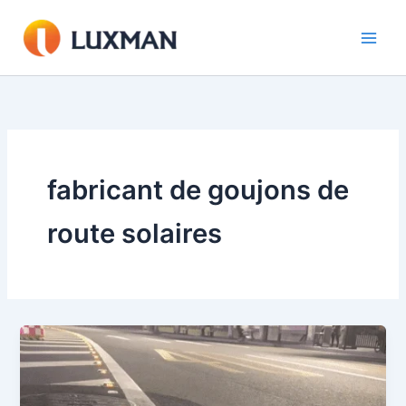
Aller
au
contenu
fabricant de goujons de
route solaires