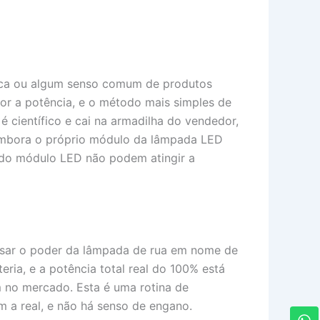
ísica ou algum senso comum de produtos
r a potência, e o método mais simples de
 científico e cai na armadilha do vendedor,
 Embora o próprio módulo da lâmpada LED
e do módulo LED não podem atingir a
ssar o poder da lâmpada de rua em nome de
ria, e a potência total real do 100% está
 no mercado. Esta é uma rotina de
m a real, e não há senso de engano.
W