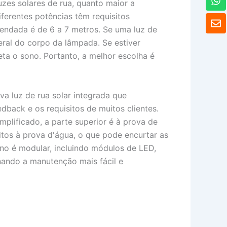
zes solares de rua, quanto maior a
h
a
ferentes potências têm requisitos
E
t
n
omendada é de 6 a 7 metros. Se uma luz de
s
v
eral do corpo da lâmpada. Se estiver
A
e
p
eta o sono. Portanto, a melhor escolha é
l
p
o
p
e
 luz de rua solar integrada que
back e os requisitos de muitos clientes.
plificado, a parte superior é à prova de
itos à prova d'água, o que pode encurtar as
erno é modular, incluindo módulos de LED,
nando a manutenção mais fácil e