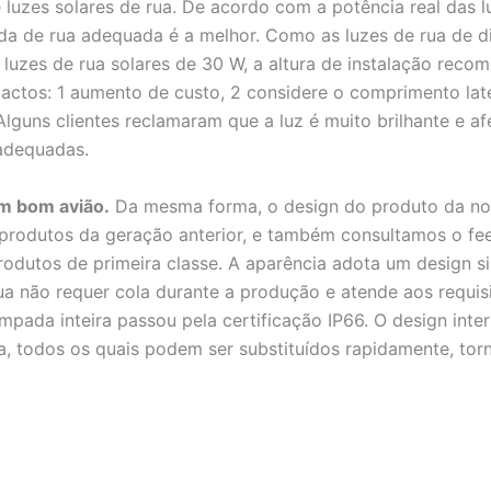
zes solares de rua. De acordo com a potência real das lu
a de rua adequada é a melhor. Como as luzes de rua de di
o luzes de rua solares de 30 W, a altura de instalação rec
pactos: 1 aumento de custo, 2 considere o comprimento lat
lguns clientes reclamaram que a luz é muito brilhante e af
 adequadas.
um bom avião.
Da mesma forma, o design do produto da nova
produtos da geração anterior, e também consultamos o feed
odutos de primeira classe. A aparência adota um design sim
ua não requer cola durante a produção e atende aos requis
âmpada inteira passou pela certificação IP66. O design int
, todos os quais podem ser substituídos rapidamente, tor