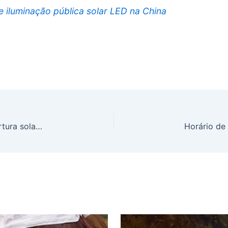
 iluminação pública solar LED na China
Como funciona o sistema de iluminação de cobertura solar/passarela coberta?