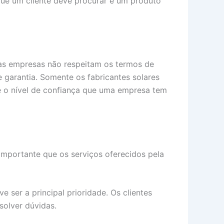
que um cliente deve procurar é um produto
p
e
tas empresas não respeitam os termos de
garantia. Somente os fabricantes solares
te o nível de confiança que uma empresa tem
importante que os serviços oferecidos pela
 ser a principal prioridade. Os clientes
solver dúvidas.