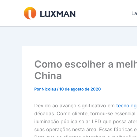
Ir
para
La
o
conteúdo
Como escolher a melho
China
Por
Nicolau
/
10 de agosto de 2020
Devido ao avanço significativo em
tecnologi
décadas. Como cliente, tornou-se essencial
iluminação pública solar LED que possa ate
suas operações nesta área. Essas fábricas 