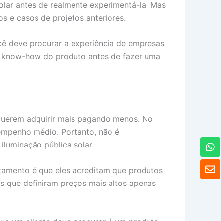
solar antes de realmente experimentá-la. Mas
 e casos de projetos anteriores.
cê deve procurar a experiência de empresas
o know-how do produto antes de fazer uma
 querem adquirir mais pagando menos. No
sempenho médio. Portanto, não é
W
luminação pública solar.
h
a
E
t
tamento é que eles acreditam que produtos
n
s
v
s que definiram preços mais altos apenas
A
e
p
l
p
o