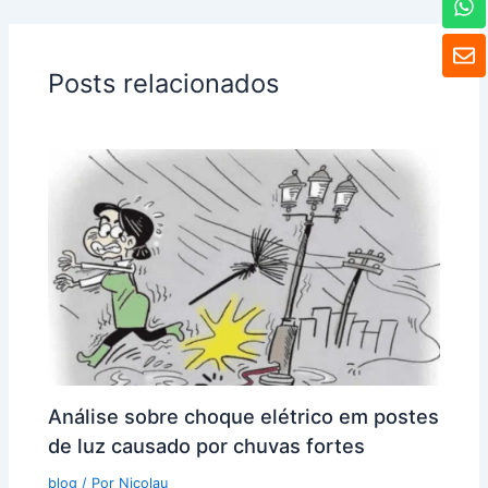
h
a
E
t
n
Posts relacionados
s
v
A
e
p
l
p
o
p
e
Análise sobre choque elétrico em postes
de luz causado por chuvas fortes
blog
/ Por
Nicolau