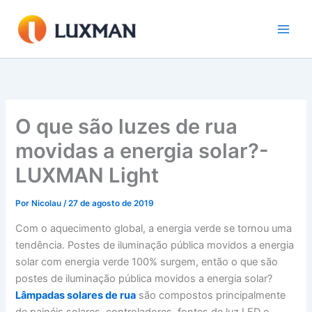
Ir
para
o
conteúdo
O que são luzes de rua
movidas a energia solar?-
LUXMAN Light
Por
Nicolau
/
27 de agosto de 2019
Com o aquecimento global, a energia verde se tornou uma
tendência. Postes de iluminação pública movidos a energia
solar com energia verde 100% surgem, então o que são
postes de iluminação pública movidos a energia solar?
Lâmpadas solares de rua
são compostos principalmente
de painéis solares, controladores, fontes de luz LED e