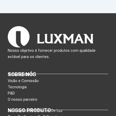
Nosso objetivo é fornecer produtos com qualidade
estável para os clientes.
SOBRE NÓS
Sobre LUXMAN
Visão e Comissão
Tecnologia
P&D
O nosso parceiro
NOSSO PRODUTO
Iluminação LED E Postes De Luz