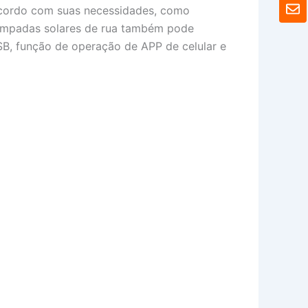
E
t
 acordo com suas necessidades, como
n
s
v
 lâmpadas solares de rua também pode
A
e
, função de operação de APP de celular e
p
l
p
o
p
e