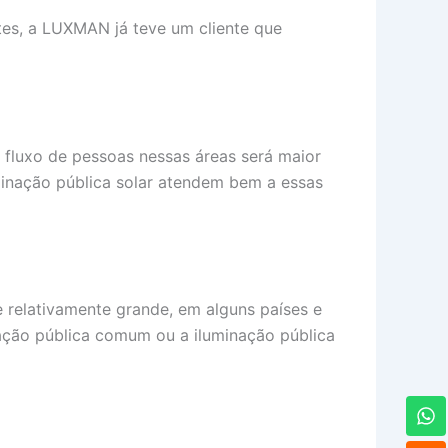
tes, a LUXMAN já teve um cliente que
o fluxo de pessoas nessas áreas será maior
minação pública solar atendem bem a essas
 relativamente grande, em alguns países e
inação pública comum ou a iluminação pública
W
h
a