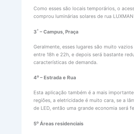
Como esses são locais temporários, o acess
comprou luminárias solares de rua LUXMAN a
º
3
– Campus, Praça
Geralmente, esses lugares são muito vazios 
entre 18h e 22h, e depois será bastante re
características de demanda.
o
4
– Estrada e Rua
Esta aplicação também é a mais importante,
regiões, a eletricidade é muito cara, se a 
de LED, então uma grande economia será fei
o
5
Áreas residenciais