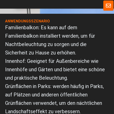
a
U
t
m
s
s
A
c
p
ANWENDUNGSSZENARIO
h
p
Familienbalkon: Es kann auf dem
l
a
Familienbalkon installiert werden, um für
g
Nachtbeleuchtung zu sorgen und die
Sicherheit zu Hause zu erhöhen.
Innenhof: Geeignet für Außenbereiche wie
Innenhöfe und Gärten und bietet eine schöne
und praktische Beleuchtung.
Grünflächen in Parks: werden häufig in Parks,
auf Plätzen und anderen öffentlichen
Grünflächen verwendet, um den nächtlichen
Landschaftseffekt zu verbessern.