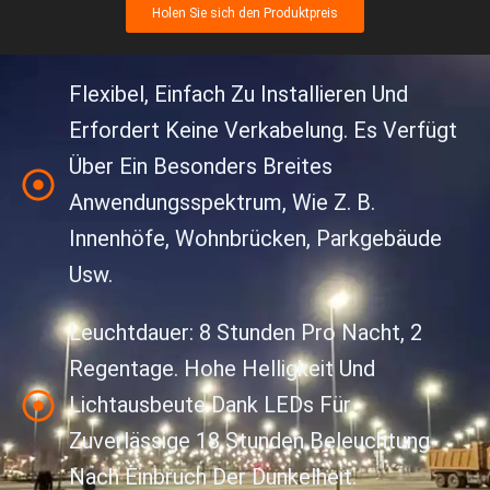
Holen Sie sich den Produktpreis
Flexibel, Einfach Zu Installieren Und
Erfordert Keine Verkabelung. Es Verfügt
Über Ein Besonders Breites
Anwendungsspektrum, Wie Z. B.
Innenhöfe, Wohnbrücken, Parkgebäude
Usw.
Leuchtdauer: 8 Stunden Pro Nacht, 2
Regentage. Hohe Helligkeit Und
Lichtausbeute Dank LEDs Für
Zuverlässige 18 Stunden Beleuchtung
Nach Einbruch Der Dunkelheit.