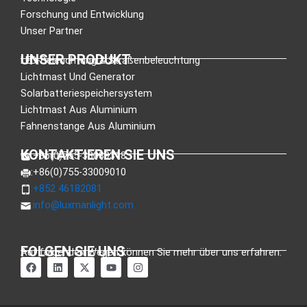
Forschung und Entwicklung
Unser Partner
UNSER PRODUKT
LED-Beleuchtung & Straßenbeleuchtung
Lichtmast Und Generator
Solarbatteriespeichersystem
Lichtmast Aus Aluminium
Fahnenstange Aus Aluminium
KONTAKTIEREN SIE UNS
:+86(0)755-33089318
:+86(0)755-33009010
:+852 46182081
:
info@luxmanlight.com
FOLGEN SIE UNS
Auf folgenden Wegen können Sie mehr über uns erfahren.
a
L
X
Y
I
u
i
-
o
n
f
n
T
u
s
f
k
w
t
t
a
e
i
u
a